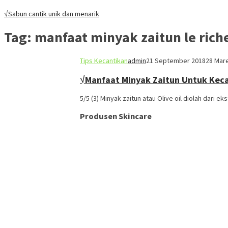
√Sabun cantik unik dan menarik
Tag:
manfaat minyak zaitun le ric
Tips Kecantikan
admin
21 September 2018
28 Mar
√Manfaat Minyak Zaitun Untuk Kec
5/5 (3) Minyak zaitun atau Olive oil diolah dari e
Produsen Skincare