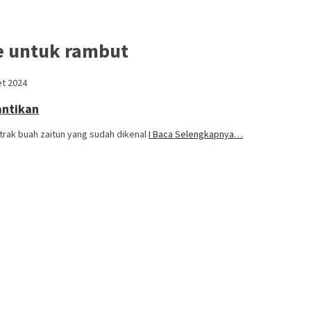
he untuk rambut
et 2024
antikan
kstrak buah zaitun yang sudah dikenal
I Baca Selengkapnya…