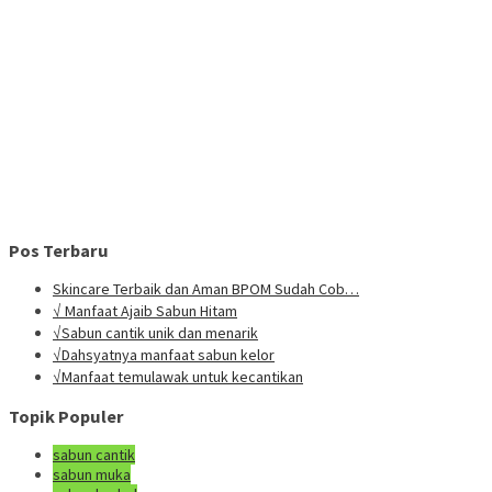
Pos Terbaru
Skincare Terbaik dan Aman BPOM Sudah Cob…
√ Manfaat Ajaib Sabun Hitam
√Sabun cantik unik dan menarik
√Dahsyatnya manfaat sabun kelor
√Manfaat temulawak untuk kecantikan
Topik Populer
sabun cantik
sabun muka