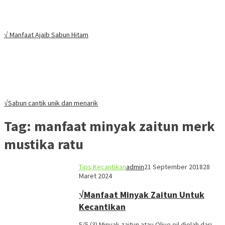
√ Manfaat Ajaib Sabun Hitam
√Sabun cantik unik dan menarik
Tag:
manfaat minyak zaitun merk
mustika ratu
Tips Kecantikan
admin
21 September 2018
28
Maret 2024
√Manfaat Minyak Zaitun Untuk
Kecantikan
5/5 (3) Minyak zaitun atau Olive oil diolah dari