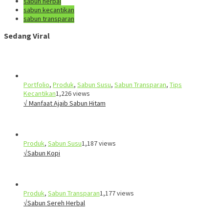
sabun herbal
sabun kecantikan
sabun transparan
Sedang Viral
Portfolio
,
Produk
,
Sabun Susu
,
Sabun Transparan
,
Tips
Kecantikan
1,226 views
√ Manfaat Ajaib Sabun Hitam
Produk
,
Sabun Susu
1,187 views
√Sabun Kopi
Produk
,
Sabun Transparan
1,177 views
√Sabun Sereh Herbal