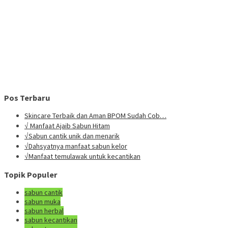
Pos Terbaru
Skincare Terbaik dan Aman BPOM Sudah Cob…
√ Manfaat Ajaib Sabun Hitam
√Sabun cantik unik dan menarik
√Dahsyatnya manfaat sabun kelor
√Manfaat temulawak untuk kecantikan
Topik Populer
sabun cantik
sabun muka
sabun herbal
sabun kecantikan