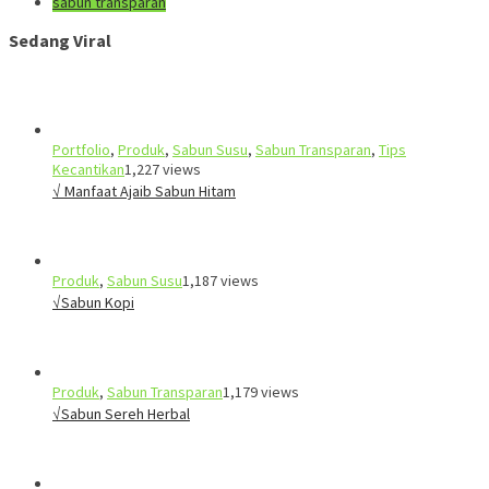
sabun transparan
Sedang Viral
Portfolio
,
Produk
,
Sabun Susu
,
Sabun Transparan
,
Tips
Kecantikan
1,227 views
√ Manfaat Ajaib Sabun Hitam
Produk
,
Sabun Susu
1,187 views
√Sabun Kopi
Produk
,
Sabun Transparan
1,179 views
√Sabun Sereh Herbal