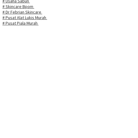
# Usaha Sabun
# Skincare Bpom
# Dr Febrian Skincare
# Pusat Alat Lukis Murah
# Pusat Piala Murah