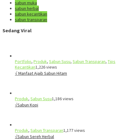
sabun muka
sabun herbal
sabun kecantikan
sabun transparan
Sedang Viral
Portfolio
,
Produk
,
Sabun Susu
,
Sabun Transparan
,
Tips
Kecantikan
1,226 views
√ Manfaat Ajaib Sabun Hitam
Produk
,
Sabun Susu
1,186 views
√Sabun Kopi
Produk
,
Sabun Transparan
1,177 views
√Sabun Sereh Herbal