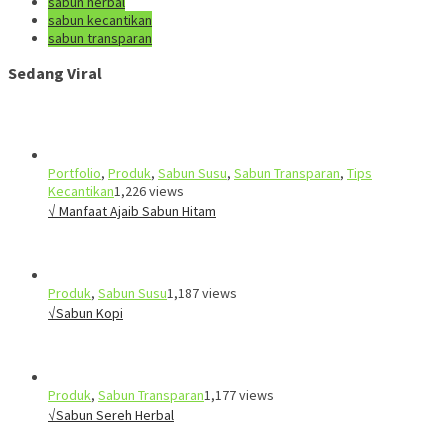
sabun herbal
sabun kecantikan
sabun transparan
Sedang Viral
Portfolio
,
Produk
,
Sabun Susu
,
Sabun Transparan
,
Tips
Kecantikan
1,226 views
√ Manfaat Ajaib Sabun Hitam
Produk
,
Sabun Susu
1,187 views
√Sabun Kopi
Produk
,
Sabun Transparan
1,177 views
√Sabun Sereh Herbal