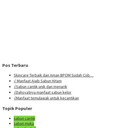
Pos Terbaru
Skincare Terbaik dan Aman BPOM Sudah Cob…
√ Manfaat Ajaib Sabun Hitam
√Sabun cantik unik dan menarik
√Dahsyatnya manfaat sabun kelor
√Manfaat temulawak untuk kecantikan
Topik Populer
sabun cantik
sabun muka