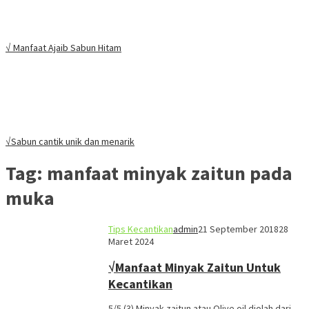
√ Manfaat Ajaib Sabun Hitam
√Sabun cantik unik dan menarik
Tag:
manfaat minyak zaitun pada
muka
Tips Kecantikan
admin
21 September 2018
28
Maret 2024
√Manfaat Minyak Zaitun Untuk
Kecantikan
5/5 (3) Minyak zaitun atau Olive oil diolah dari