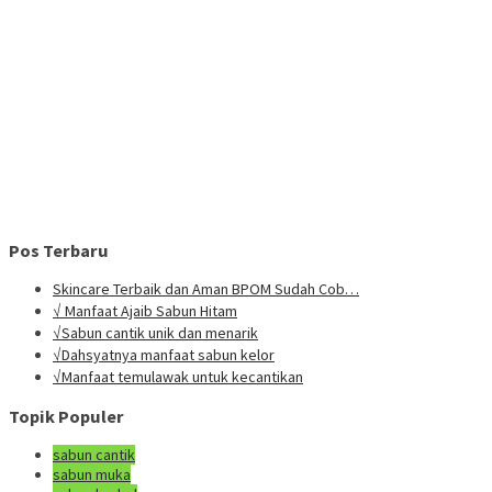
Pos Terbaru
Skincare Terbaik dan Aman BPOM Sudah Cob…
√ Manfaat Ajaib Sabun Hitam
√Sabun cantik unik dan menarik
√Dahsyatnya manfaat sabun kelor
√Manfaat temulawak untuk kecantikan
Topik Populer
sabun cantik
sabun muka