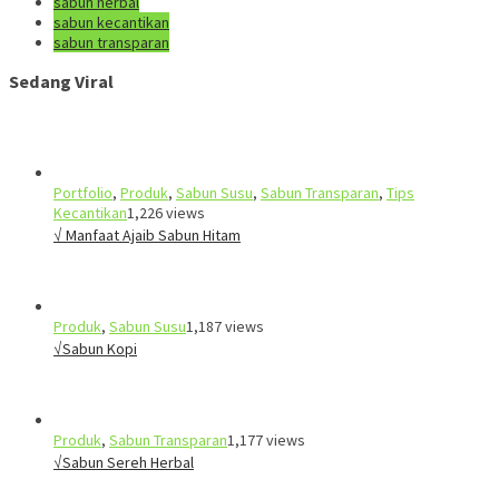
sabun herbal
sabun kecantikan
sabun transparan
Sedang Viral
Portfolio
,
Produk
,
Sabun Susu
,
Sabun Transparan
,
Tips
Kecantikan
1,226 views
√ Manfaat Ajaib Sabun Hitam
Produk
,
Sabun Susu
1,187 views
√Sabun Kopi
Produk
,
Sabun Transparan
1,177 views
√Sabun Sereh Herbal