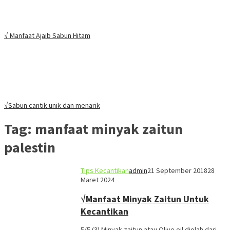
√ Manfaat Ajaib Sabun Hitam
√Sabun cantik unik dan menarik
Tag:
manfaat minyak zaitun
palestin
Tips Kecantikan
admin
21 September 2018
28
Maret 2024
√Manfaat Minyak Zaitun Untuk
Kecantikan
5/5 (3) Minyak zaitun atau Olive oil diolah dari