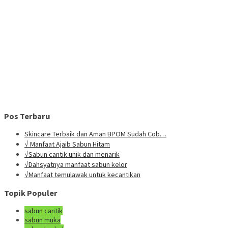
Pos Terbaru
Skincare Terbaik dan Aman BPOM Sudah Cob…
√ Manfaat Ajaib Sabun Hitam
√Sabun cantik unik dan menarik
√Dahsyatnya manfaat sabun kelor
√Manfaat temulawak untuk kecantikan
Topik Populer
sabun cantik
sabun muka