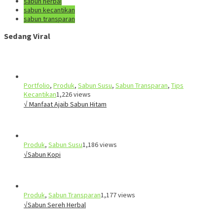
sabun herbal
sabun kecantikan
sabun transparan
Sedang Viral
Portfolio
,
Produk
,
Sabun Susu
,
Sabun Transparan
,
Tips
Kecantikan
1,226 views
√ Manfaat Ajaib Sabun Hitam
Produk
,
Sabun Susu
1,186 views
√Sabun Kopi
Produk
,
Sabun Transparan
1,177 views
√Sabun Sereh Herbal