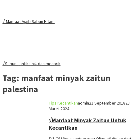
√ Manfaat Ajaib Sabun Hitam
√Sabun cantik unik dan menarik
Tag:
manfaat minyak zaitun
palestina
Tips Kecantikan
admin
21 September 2018
28
Maret 2024
√Manfaat Minyak Zaitun Untuk
Kecantikan
5/5 (3) Minyak zaitun atau Olive oil diolah dari