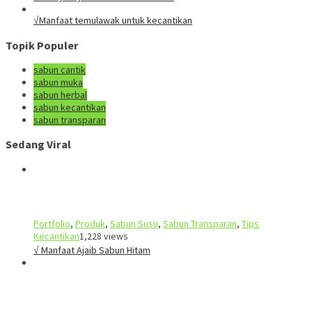
√Manfaat temulawak untuk kecantikan
Topik Populer
sabun cantik
sabun muka
sabun herbal
sabun kecantikan
sabun transparan
Sedang Viral
Portfolio
,
Produk
,
Sabun Susu
,
Sabun Transparan
,
Tips
Kecantikan
1,228 views
√ Manfaat Ajaib Sabun Hitam