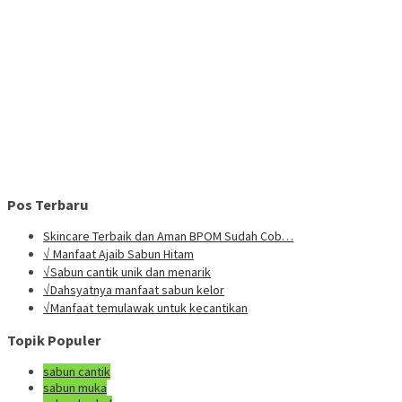
Pos Terbaru
Skincare Terbaik dan Aman BPOM Sudah Cob…
√ Manfaat Ajaib Sabun Hitam
√Sabun cantik unik dan menarik
√Dahsyatnya manfaat sabun kelor
√Manfaat temulawak untuk kecantikan
Topik Populer
sabun cantik
sabun muka