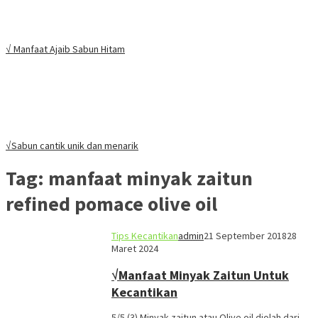
√ Manfaat Ajaib Sabun Hitam
√Sabun cantik unik dan menarik
Tag:
manfaat minyak zaitun
refined pomace olive oil
Tips Kecantikan
admin
21 September 2018
28
Maret 2024
√Manfaat Minyak Zaitun Untuk
Kecantikan
5/5 (3) Minyak zaitun atau Olive oil diolah dari