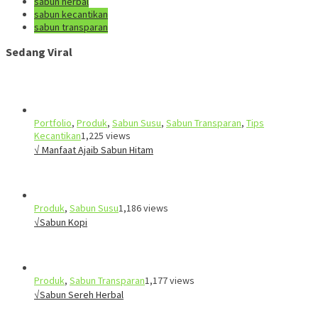
sabun herbal
sabun kecantikan
sabun transparan
Sedang Viral
Portfolio
,
Produk
,
Sabun Susu
,
Sabun Transparan
,
Tips
Kecantikan
1,225 views
√ Manfaat Ajaib Sabun Hitam
Produk
,
Sabun Susu
1,186 views
√Sabun Kopi
Produk
,
Sabun Transparan
1,177 views
√Sabun Sereh Herbal