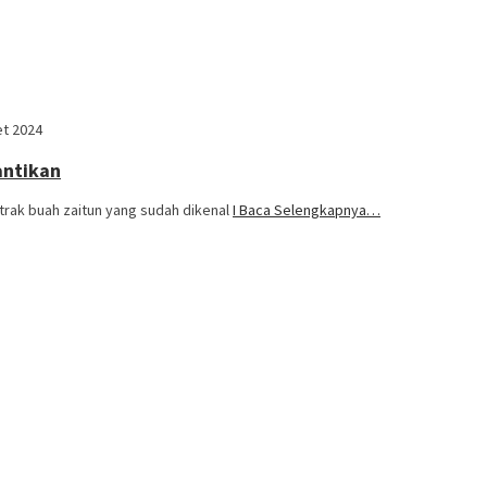
et 2024
antikan
kstrak buah zaitun yang sudah dikenal
I Baca Selengkapnya…