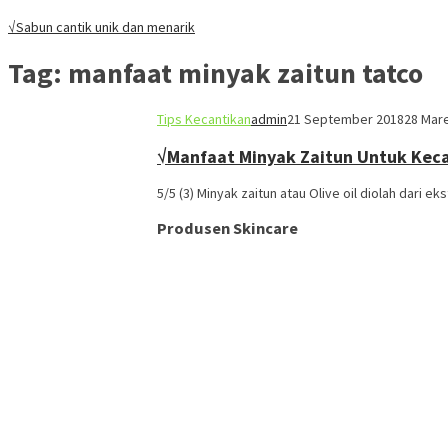
√Sabun cantik unik dan menarik
Tag:
manfaat minyak zaitun tatco
Tips Kecantikan
admin
21 September 2018
28 Mar
√Manfaat Minyak Zaitun Untuk Kec
5/5 (3) Minyak zaitun atau Olive oil diolah dari e
Produsen Skincare