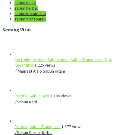
sabun muka
sabun herbal
sabun kecantikan
sabun transparan
Sedang Viral
Portfolio
,
Produk
,
Sabun Susu
,
Sabun Transparan
,
Tips
Kecantikan
1,225 views
√ Manfaat Ajaib Sabun Hitam
Produk
,
Sabun Susu
1,186 views
√Sabun Kopi
Produk
,
Sabun Transparan
1,177 views
√Sabun Sereh Herbal