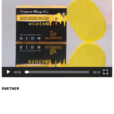
Skincare Terbaik dan Aman BPOM Sudah Cob…
√ Manfaat Ajaib Sabun Hitam
√Sabun cantik unik dan menarik
√Dahsyatnya manfaat sabun kelor
√Manfaat temulawak untuk kecantikan
TOPIK POPULER
SABUN CANTIK
SABUN MUKA
SABUN HERBAL
SABUN KECANTIKAN
SABUN TRANSPARAN
SEDANG VIRAL