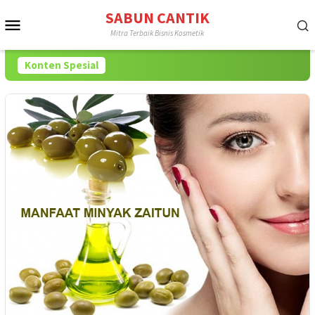
Loncat
SABUN CANTIK
Menu
ke
Mitra Terbaik Bisnis Kosmetik
konten
Mobile
Konten Spesial