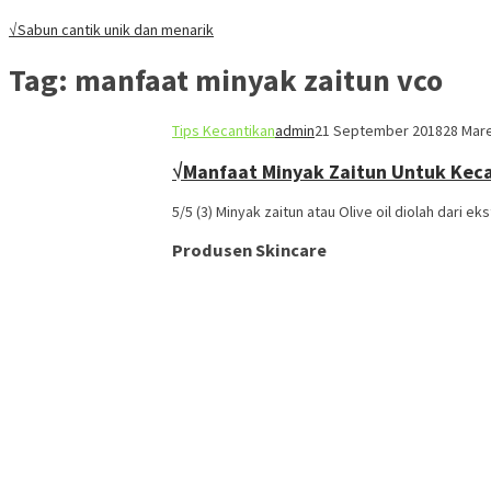
√Sabun cantik unik dan menarik
Tag:
manfaat minyak zaitun vco
Tips Kecantikan
admin
21 September 2018
28 Mar
√Manfaat Minyak Zaitun Untuk Kec
5/5 (3) Minyak zaitun atau Olive oil diolah dari e
Produsen Skincare