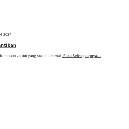
et 2024
antikan
kstrak buah zaitun yang sudah dikenal
I Baca Selengkapnya…