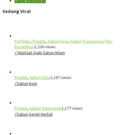
sabun transparan
Sedang Viral
Portfolio
,
Produk
,
Sabun Susu
,
Sabun Transparan
,
Tips
Kecantikan
1,226 views
√ Manfaat Ajaib Sabun Hitam
Produk
,
Sabun Susu
1,187 views
√Sabun Kopi
Produk
,
Sabun Transparan
1,177 views
√Sabun Sereh Herbal