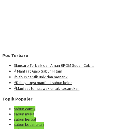
Pos Terbaru
Skincare Terbaik dan Aman BPOM Sudah Cob…
√ Manfaat Ajaib Sabun Hitam
√Sabun cantik unik dan menarik
√Dahsyatnya manfaat sabun kelor
√Manfaat temulawak untuk kecantikan
Topik Populer
sabun cantik
sabun muka
sabun herbal
sabun kecantikan