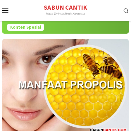
Loncat
SABUN CANTIK
Menu
ke
Mitra Terbaik Bisnis Kosmetik
konten
Mobile
Konten Spesial