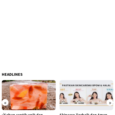
HEADLINES
«
»
√Sabun cantik unik dan
Skincare Terbaik dan Aman