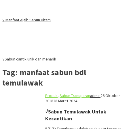
√ Manfaat Ajaib Sabun Hitam
√Sabun cantik unik dan menarik
Tag:
manfaat sabun bdl
temulawak
Produk
,
Sabun Transparan
admin
26 Oktober
2018
28 Maret 2024
√Sabun Temulawak Untuk
Kecantikan
5/5 (5) Temulawak adalah salah satu tanaman