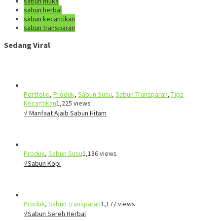
sabun muka
sabun herbal
sabun kecantikan
sabun transparan
Sedang Viral
Portfolio
,
Produk
,
Sabun Susu
,
Sabun Transparan
,
Tips
Kecantikan
1,225 views
√ Manfaat Ajaib Sabun Hitam
Produk
,
Sabun Susu
1,186 views
√Sabun Kopi
Produk
,
Sabun Transparan
1,177 views
√Sabun Sereh Herbal