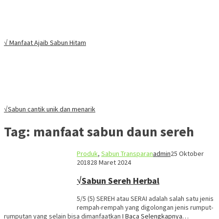
√ Manfaat Ajaib Sabun Hitam
√Sabun cantik unik dan menarik
Tag:
manfaat sabun daun sereh
Produk
,
Sabun Transparan
admin
25 Oktober
2018
28 Maret 2024
√Sabun Sereh Herbal
5/5 (5) SEREH atau SERAI adalah salah satu jenis
rempah-rempah yang digolongan jenis rumput-
rumputan yang selain bisa dimanfaatkan
I Baca Selengkapnya…