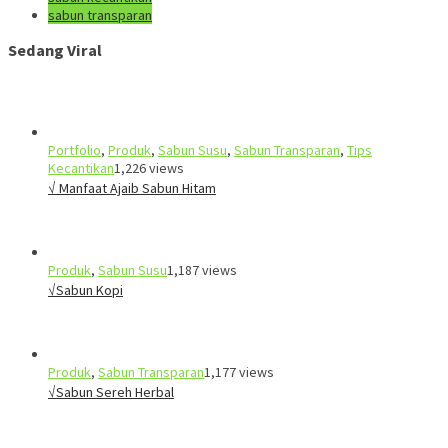
sabun transparan
Sedang Viral
Portfolio
,
Produk
,
Sabun Susu
,
Sabun Transparan
,
Tips
Kecantikan
1,226 views
√ Manfaat Ajaib Sabun Hitam
Produk
,
Sabun Susu
1,187 views
√Sabun Kopi
Produk
,
Sabun Transparan
1,177 views
√Sabun Sereh Herbal