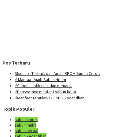
Pos Terbaru
Skincare Terbaik dan Aman BPOM Sudah Cob…
√ Manfaat Ajaib Sabun Hitam
√Sabun cantik unik dan menarik
√Dahsyatnya manfaat sabun kelor
√Manfaat temulawak untuk kecantikan
Topik Populer
sabun cantik
sabun muka
sabun herbal
sabun kecantikan