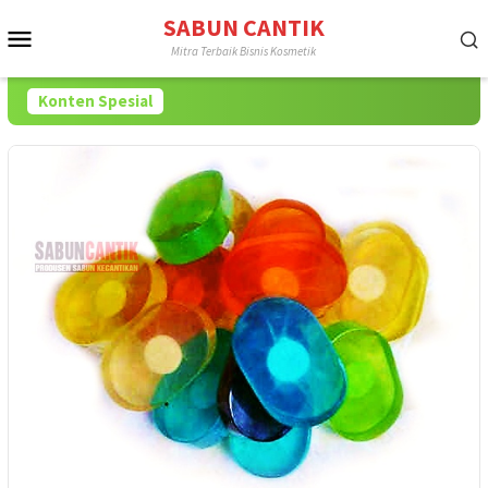
Loncat
SABUN CANTIK
Menu
ke
Mitra Terbaik Bisnis Kosmetik
konten
Mobile
Konten Spesial