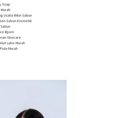
ty Soap
 Murah
ng Usaha Bikin Sabun
usen Sabun Kosmetik
a Sabun
care Bpom
brian Skincare
 Alat Lukis Murah
 Piala Murah
r