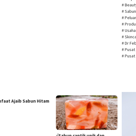
# Beau
# Sabun
# Pelua
# Prod
# Usah
# Skin
# Dr Fe
# Pusat
# Pusat
Pemuta
nfaat Ajaib Sabun Hitam
Video
√Sabun cantik unik dan