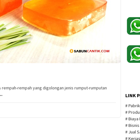
nis rempah-rempah yang digolongan jenis rumput-rumputan
..
LINK 
# Pabri
# Produ
# Biaya
# Bisni
# Jual 
# Kerja