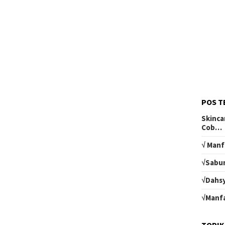
POS T
Skinca
Cob…
√ Manf
√Sabun
√Dahsy
√Manfa
TOPIK