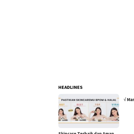
HEADLINES
√ Ma
Skincare Terbaik dan Aman