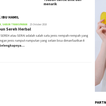
menarik
 IBU HAMIL
K
,
SABUN TRANSPARAN
admin
25 Oktober 2018
un Sereh Herbal
) SEREH atau SERAI adalah salah satu jenis rempah-rempah yang
ngan jenis rumput-rumputan yang selain bisa dimanfaatkan
I
 Selengkapnya…
PART