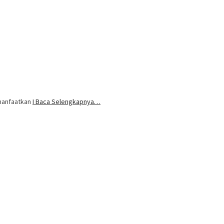
imanfaatkan
I Baca Selengkapnya…