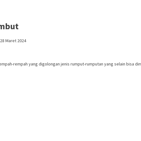
ambut
28 Maret 2024
s rempah-rempah yang digolongan jenis rumput-rumputan yang selain bisa d