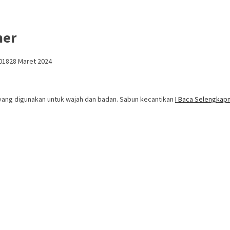
her
018
28 Maret 2024
k yang digunakan untuk wajah dan badan. Sabun kecantikan
I Baca Selengka