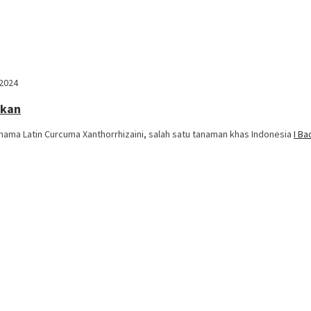
 2024
ikan
nama Latin Curcuma Xanthorrhizaini, salah satu tanaman khas Indonesia
I B