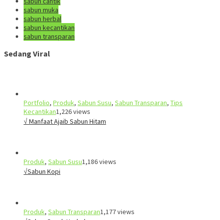
sabun cantik
sabun muka
sabun herbal
sabun kecantikan
sabun transparan
Sedang Viral
Portfolio
,
Produk
,
Sabun Susu
,
Sabun Transparan
,
Tips
Kecantikan
1,226 views
√ Manfaat Ajaib Sabun Hitam
Produk
,
Sabun Susu
1,186 views
√Sabun Kopi
Produk
,
Sabun Transparan
1,177 views