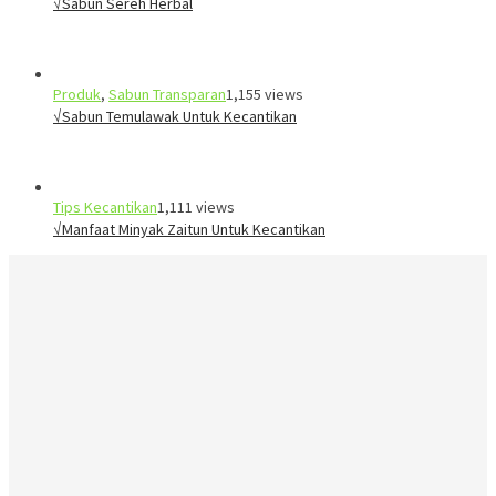
√Sabun Sereh Herbal
Produk
,
Sabun Transparan
1,155 views
√Sabun Temulawak Untuk Kecantikan
Tips Kecantikan
1,111 views
√Manfaat Minyak Zaitun Untuk Kecantikan