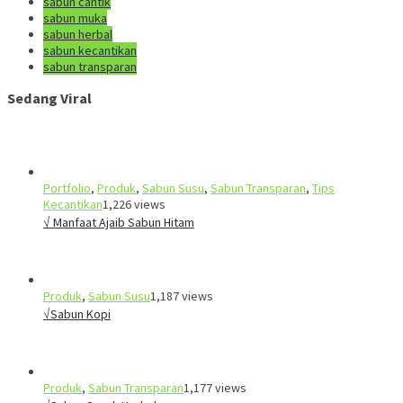
sabun cantik
sabun muka
sabun herbal
sabun kecantikan
sabun transparan
Sedang Viral
Portfolio
,
Produk
,
Sabun Susu
,
Sabun Transparan
,
Tips
Kecantikan
1,226 views
√ Manfaat Ajaib Sabun Hitam
Produk
,
Sabun Susu
1,187 views
√Sabun Kopi
Produk
,
Sabun Transparan
1,177 views