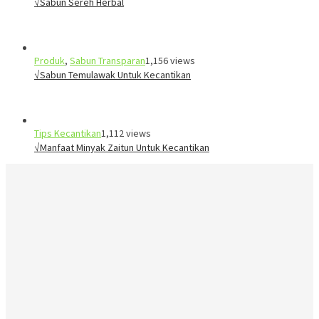
√Sabun Sereh Herbal
Produk
,
Sabun Transparan
1,156 views
√Sabun Temulawak Untuk Kecantikan
Tips Kecantikan
1,112 views
√Manfaat Minyak Zaitun Untuk Kecantikan