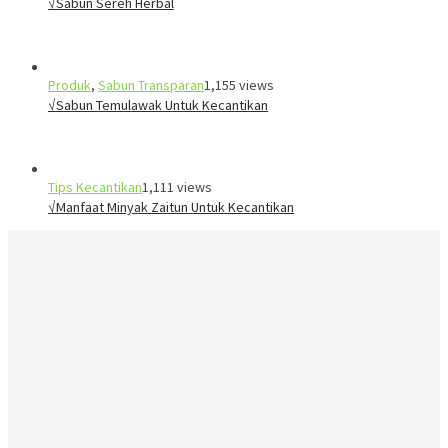
√Sabun Sereh Herbal
Produk
,
Sabun Transparan
1,155 views
√Sabun Temulawak Untuk Kecantikan
Tips Kecantikan
1,111 views
√Manfaat Minyak Zaitun Untuk Kecantikan