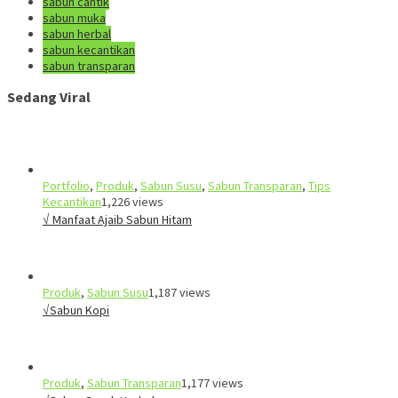
sabun cantik
sabun muka
sabun herbal
sabun kecantikan
sabun transparan
Sedang Viral
Portfolio
,
Produk
,
Sabun Susu
,
Sabun Transparan
,
Tips
Kecantikan
1,226 views
√ Manfaat Ajaib Sabun Hitam
Produk
,
Sabun Susu
1,187 views
√Sabun Kopi
Produk
,
Sabun Transparan
1,177 views