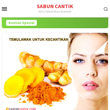
Loncat
SABUN CANTIK
Menu
ke
Mitra Terbaik Bisnis Kosmetik
konten
Mobile
Konten Spesial