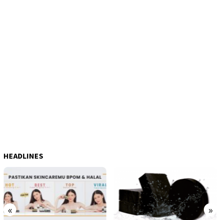
HEADLINES
«
»