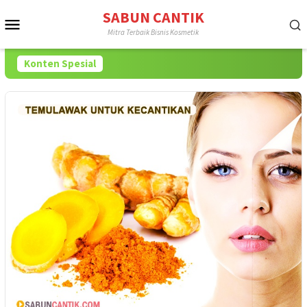
Loncat
SABUN CANTIK
Menu
ke
Mitra Terbaik Bisnis Kosmetik
konten
Mobile
Konten Spesial