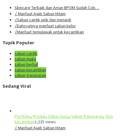
Skincare Terbaik dan Aman BPOM Sudah Cob…
√ Manfaat Ajaib Sabun Hitam
√Sabun cantik unik dan menarik
√Dahsyatnya manfaat sabun kelor
√Manfaat temulawak untuk kecantikan
Topik Populer
sabun cantik
sabun muka
sabun herbal
sabun kecantikan
sabun transparan
Sedang Viral
Portfolio
,
Produk
,
Sabun Susu
,
Sabun Transparan
,
Tips
Kecantikan
1,225 views
√ Manfaat Ajaib Sabun Hitam