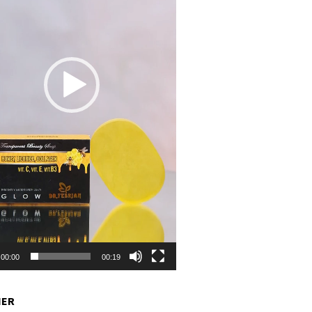
00:00
00:19
NER