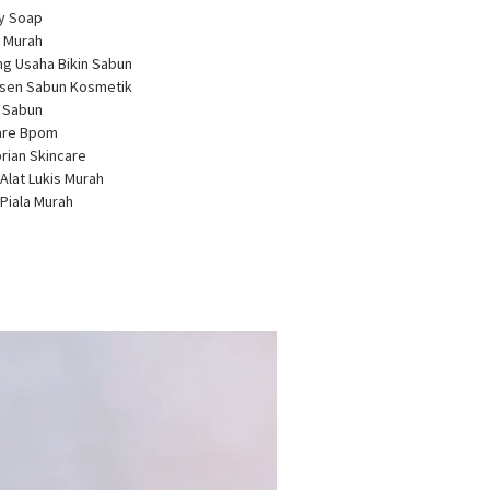
ty Soap
 Murah
ng Usaha Bikin Sabun
usen Sabun Kosmetik
a Sabun
care Bpom
brian Skincare
 Alat Lukis Murah
 Piala Murah
r