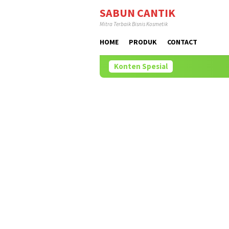
Loncat
SABUN CANTIK
ke
Mitra Terbaik Bisnis Kosmetik
konten
HOME
PRODUK
CONTACT
Konten Spesial