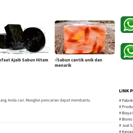
nfaat Ajaib Sabun Hitam
√Sabun cantik unik dan
menarik
LINK 
ang Anda cari. Mungkin pencarian dapat membantu.
# Pabri
# Produ
# Biaya
# Bisni
# Jual 
# Kerja