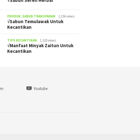
√Sabun Sereh Herbal
PRODUK
,
SABUN TRANSPARAN
1,154 views
√Sabun Temulawak Untuk
Kecantikan
TIPS KECANTIKAN
1,110 views
√Manfaat Minyak Zaitun Untuk
Kecantikan
am
Youtube