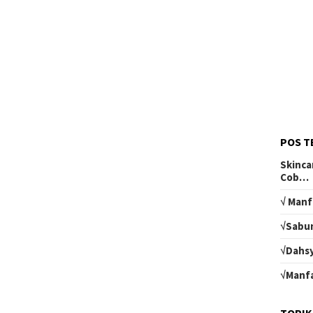
POS T
Skinca
Cob…
√ Manf
√Sabun
√Dahsy
√Manfa
TOPIK