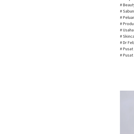
# Beau
# Sabun
# Pelua
# Prod
# Usah
# Skin
# Dr Fe
# Pusat
# Pusat
Pemuta
Video