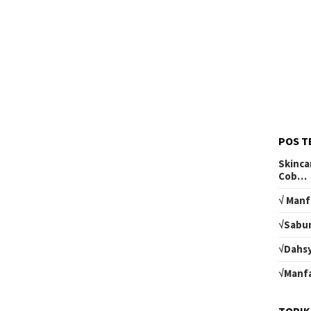
POS T
Skinca
Cob…
√ Manf
√Sabun
√Dahsy
√Manfa
TOPIK