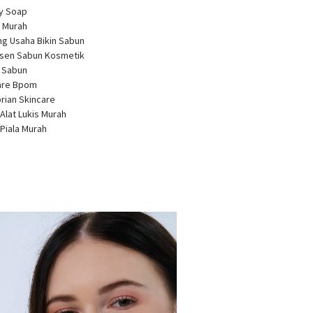
ty Soap
 Murah
ng Usaha Bikin Sabun
usen Sabun Kosmetik
a Sabun
care Bpom
brian Skincare
 Alat Lukis Murah
 Piala Murah
r