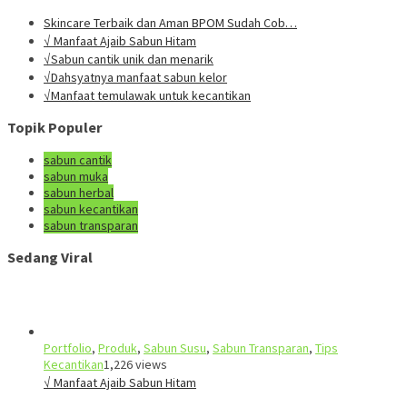
Skincare Terbaik dan Aman BPOM Sudah Cob…
√ Manfaat Ajaib Sabun Hitam
√Sabun cantik unik dan menarik
√Dahsyatnya manfaat sabun kelor
√Manfaat temulawak untuk kecantikan
Topik Populer
sabun cantik
sabun muka
sabun herbal
sabun kecantikan
sabun transparan
Sedang Viral
Portfolio
,
Produk
,
Sabun Susu
,
Sabun Transparan
,
Tips
Kecantikan
1,226 views
√ Manfaat Ajaib Sabun Hitam