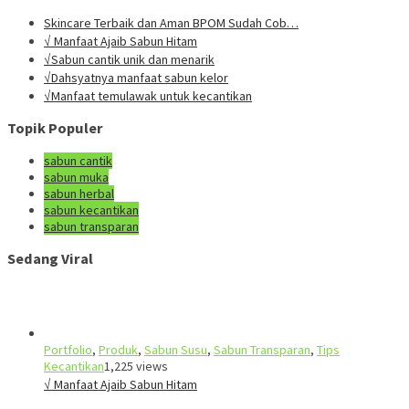
Skincare Terbaik dan Aman BPOM Sudah Cob…
√ Manfaat Ajaib Sabun Hitam
√Sabun cantik unik dan menarik
√Dahsyatnya manfaat sabun kelor
√Manfaat temulawak untuk kecantikan
Topik Populer
sabun cantik
sabun muka
sabun herbal
sabun kecantikan
sabun transparan
Sedang Viral
Portfolio
,
Produk
,
Sabun Susu
,
Sabun Transparan
,
Tips
Kecantikan
1,225 views
√ Manfaat Ajaib Sabun Hitam