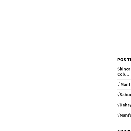
POS T
Skinca
Cob…
√ Manf
√Sabun
√Dahsy
√Manfa
TOPIK