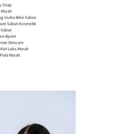
ty Soap
 Murah
ng Usaha Bikin Sabun
usen Sabun Kosmetik
a Sabun
care Bpom
brian Skincare
 Alat Lukis Murah
 Piala Murah
r