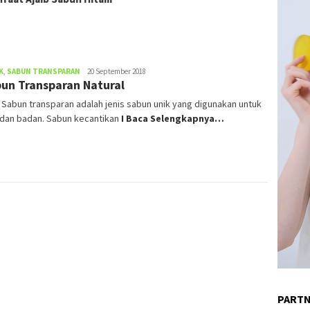
K
,
SABUN TRANSPARAN
admin
20 September 2018
un Transparan Natural
) Sabun transparan adalah jenis sabun unik yang digunakan untuk
 dan badan. Sabun kecantikan
I Baca Selengkapnya…
PART