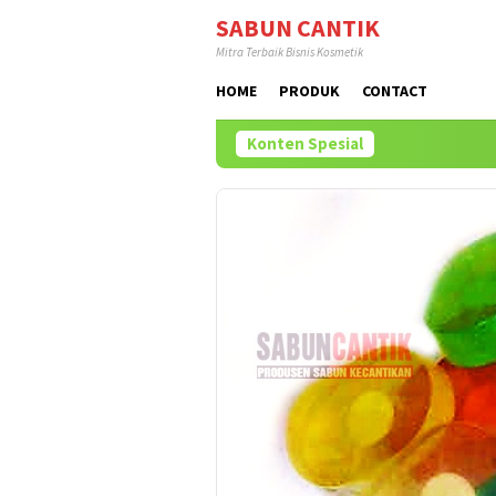
Loncat
SABUN CANTIK
ke
Mitra Terbaik Bisnis Kosmetik
konten
HOME
PRODUK
CONTACT
Konten Spesial