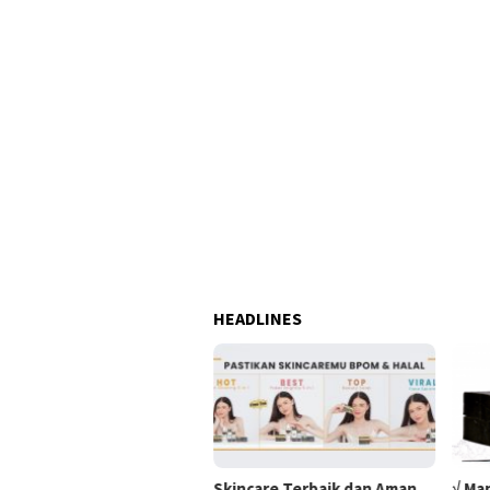
HEADLINES
Skincare Terbaik dan Aman
√ Ma