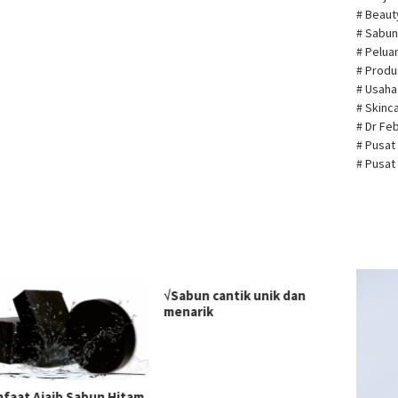
# Beau
# Sabun
# Pelua
# Prod
# Usah
# Skin
# Dr Fe
# Pusat
# Pusat
Pemuta
√Sabun cantik unik dan
Video
menarik
nfaat Ajaib Sabun Hitam