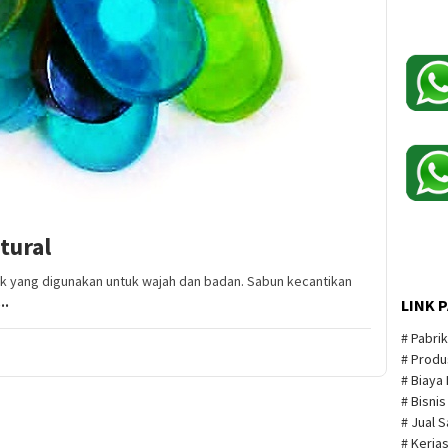
tural
ik yang digunakan untuk wajah dan badan. Sabun kecantikan
..
LINK 
# Pabri
# Produ
# Biaya
# Bisni
# Jual 
# Kerja