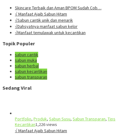
Skincare Terbaik dan Aman BPOM Sudah Cob…
√ Manfaat Ajaib Sabun Hitam
√Sabun cantik unik dan menarik
√Dahsyatnya manfaat sabun kelor
√Manfaat temulawak untuk kecantikan
Topik Populer
sabun cantik
sabun muka
sabun herbal
sabun kecantikan
sabun transparan
Sedang Viral
Portfolio
,
Produk
,
Sabun Susu
,
Sabun Transparan
,
Tips
Kecantikan
1,226 views
√ Manfaat Ajaib Sabun Hitam