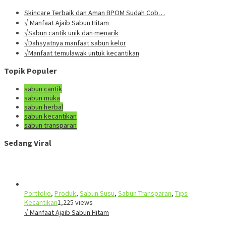
Skincare Terbaik dan Aman BPOM Sudah Cob…
√ Manfaat Ajaib Sabun Hitam
√Sabun cantik unik dan menarik
√Dahsyatnya manfaat sabun kelor
√Manfaat temulawak untuk kecantikan
Topik Populer
sabun cantik
sabun muka
sabun herbal
sabun kecantikan
sabun transparan
Sedang Viral
Portfolio
,
Produk
,
Sabun Susu
,
Sabun Transparan
,
Tips
Kecantikan
1,225 views
√ Manfaat Ajaib Sabun Hitam