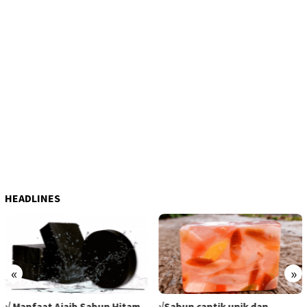
HEADLINES
«
»
√ Manfaat Ajaib Sabun Hitam
√Sabun cantik unik dan