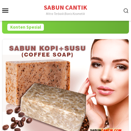
Loncat
SABUN CANTIK
Menu
ke
Mitra Terbaik Bisnis Kosmetik
konten
Mobile
Konten Spesial