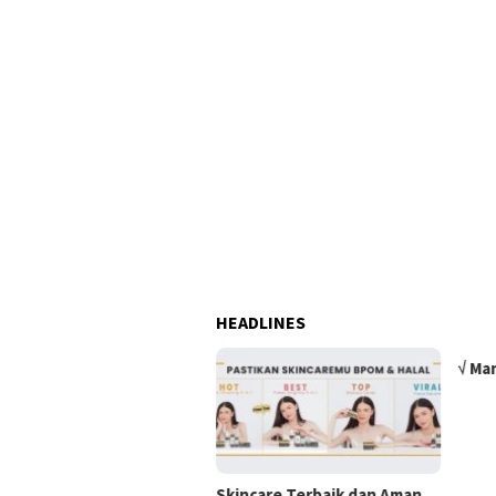
HEADLINES
√ Ma
Skincare Terbaik dan Aman