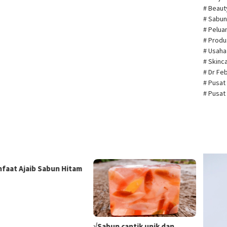
# Beau
# Sabun
# Pelua
# Prod
# Usah
# Skin
# Dr Fe
# Pusat
# Pusat
Pemuta
nfaat Ajaib Sabun Hitam
Video
√Sabun cantik unik dan