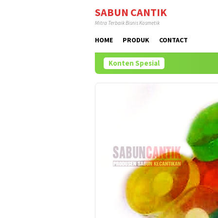
Loncat
SABUN CANTIK
ke
Mitra Terbaik Bisnis Kosmetik
konten
HOME
PRODUK
CONTACT
Konten Spesial