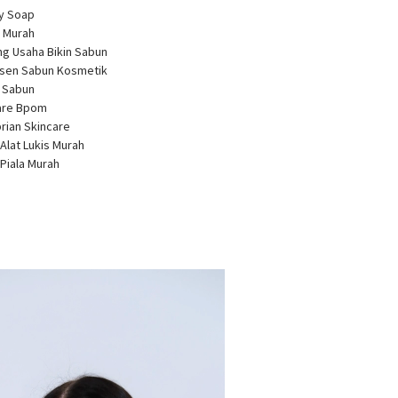
ty Soap
 Murah
ng Usaha Bikin Sabun
usen Sabun Kosmetik
a Sabun
care Bpom
brian Skincare
 Alat Lukis Murah
 Piala Murah
r