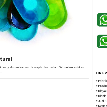
tural
ik yang digunakan untuk wajah dan badan. Sabun kecantikan
..
LINK 
# Pabri
# Produ
# Biaya
# Bisni
# Jual 
# Kerja