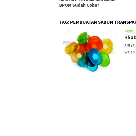
BPOM Sudah Coba?
TAG:
PEMBUATAN SABUN TRANSPAR
PRODU
√Sab
5/5 (3
wajah