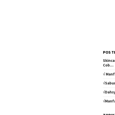
POS T
Skinca
Cob…
√ Manf
√Sabun
√Dahsy
√Manfa
TOPIK