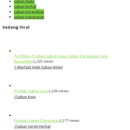
sabun muka
sabun herbal
sabun kecantikan
sabun transparan
Sedang Viral
Portfolio
,
Produk
,
Sabun Susu
,
Sabun Transparan
,
Tips
Kecantikan
1,225 views
√ Manfaat Ajaib Sabun Hitam
Produk
,
Sabun Susu
1,186 views
√Sabun Kopi
Produk
,
Sabun Transparan
1,177 views
√Sabun Sereh Herbal