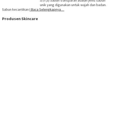
5/5 (3) Sabun transparan adalah jenis sabun
unik yang digunakan untuk wajah dan badan.
Sabun kecantikan
I Baca Selengkapnya…
Produsen Skincare