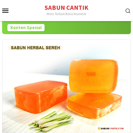
Loncat
SABUN CANTIK
Menu
ke
Mitra Terbaik Bisnis Kosmetik
konten
Mobile
Konten Spesial