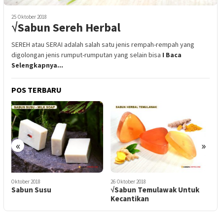
25 Oktober 2018
√Sabun Sereh Herbal
SEREH atau SERAI adalah salah satu jenis rempah-rempah yang
digolongan jenis rumput-rumputan yang selain bisa
I Baca
Selengkapnya...
POS TERBARU
«
»
26 Oktober 2018
29 Oktober 2018
5
√Sabun Temulawak Untuk
√Sabun Kosmetik Herbal
Kecantikan