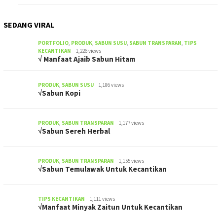
SEDANG VIRAL
PORTFOLIO
,
PRODUK
,
SABUN SUSU
,
SABUN TRANSPARAN
,
TIPS
KECANTIKAN
1,226 views
√ Manfaat Ajaib Sabun Hitam
PRODUK
,
SABUN SUSU
1,186 views
√Sabun Kopi
PRODUK
,
SABUN TRANSPARAN
1,177 views
√Sabun Sereh Herbal
PRODUK
,
SABUN TRANSPARAN
1,155 views
√Sabun Temulawak Untuk Kecantikan
TIPS KECANTIKAN
1,111 views
√Manfaat Minyak Zaitun Untuk Kecantikan