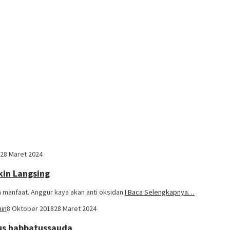
28 Maret 2024
in Langsing
an manfaat. Anggur kaya akan anti oksidan
I Baca Selengkapnya…
in
8 Oktober 2018
28 Maret 2024
us habbatussauda