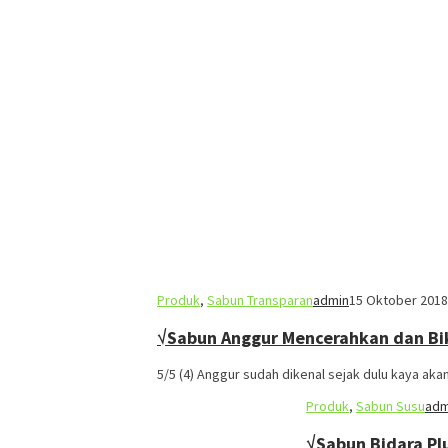
Produk
,
Sabun Transparan
admin
15 Oktober 2018
√Sabun Anggur Mencerahkan dan Bik
5/5 (4) Anggur sudah dikenal sejak dulu kaya ak
Produk
,
Sabun Susu
adm
√Sabun Bidara Pl