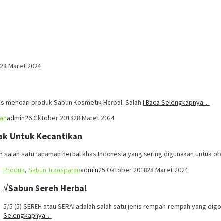
28 Maret 2024
rus mencari produk Sabun Kosmetik Herbal. Salah
I Baca Selengkapnya…
ran
admin
26 Oktober 2018
28 Maret 2024
k Untuk Kecantikan
h salah satu tanaman herbal khas Indonesia yang sering digunakan untuk ob
Produk
,
Sabun Transparan
admin
25 Oktober 2018
28 Maret 2024
√Sabun Sereh Herbal
5/5 (5) SEREH atau SERAI adalah salah satu jenis rempah-rempah yang dig
Selengkapnya…