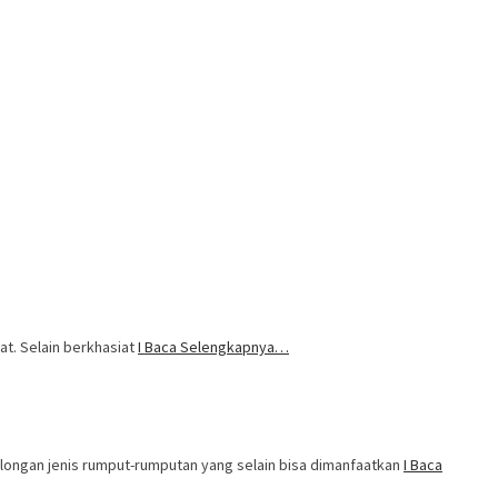
at. Selain berkhasiat
I Baca Selengkapnya…
olongan jenis rumput-rumputan yang selain bisa dimanfaatkan
I Baca