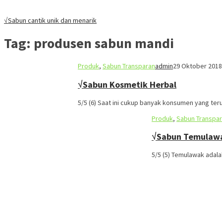
√Sabun cantik unik dan menarik
Tag:
produsen sabun mandi
Produk
,
Sabun Transparan
admin
29 Oktober 2018
√Sabun Kosmetik Herbal
5/5 (6) Saat ini cukup banyak konsumen yang te
Produk
,
Sabun Transpa
√Sabun Temulawa
5/5 (5) Temulawak adala