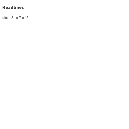
Headlines
slide
5 to 7
of 3