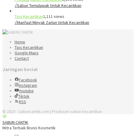
√Sabun Temulawak Untuk Kecantikan
Tips Kecantikan
1,111 views
√Manfaat Minyak Zaitun Untuk Kecantikan
Home
Tips Kecantikan
Google Maps
Contact
Jaringan Social
Facebook
Instagram
Youtube
Tiktok
RSS
© 2019 - Sabuncantik.com | Produsen sabun kecantikan
SABUN CANTIK
Mitra Terbaik Bisnis Kosmetik