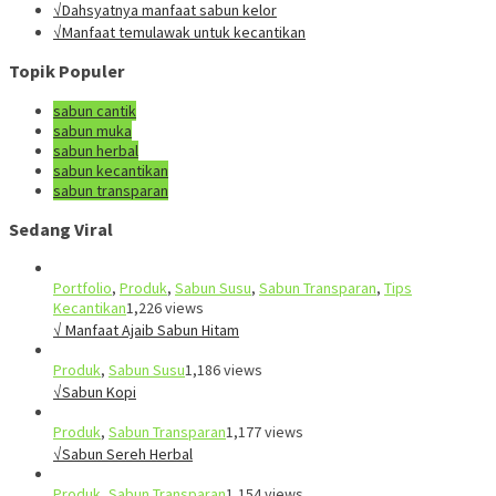
√Dahsyatnya manfaat sabun kelor
√Manfaat temulawak untuk kecantikan
Topik Populer
sabun cantik
sabun muka
sabun herbal
sabun kecantikan
sabun transparan
Sedang Viral
Portfolio
,
Produk
,
Sabun Susu
,
Sabun Transparan
,
Tips
Kecantikan
1,226 views
√ Manfaat Ajaib Sabun Hitam
Produk
,
Sabun Susu
1,186 views
√Sabun Kopi
Produk
,
Sabun Transparan
1,177 views
√Sabun Sereh Herbal
Produk
,
Sabun Transparan
1,154 views