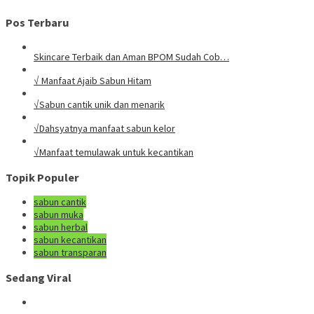
Pos Terbaru
Skincare Terbaik dan Aman BPOM Sudah Cob…
√ Manfaat Ajaib Sabun Hitam
√Sabun cantik unik dan menarik
√Dahsyatnya manfaat sabun kelor
√Manfaat temulawak untuk kecantikan
Topik Populer
sabun cantik
sabun muka
sabun herbal
sabun kecantikan
sabun transparan
Sedang Viral