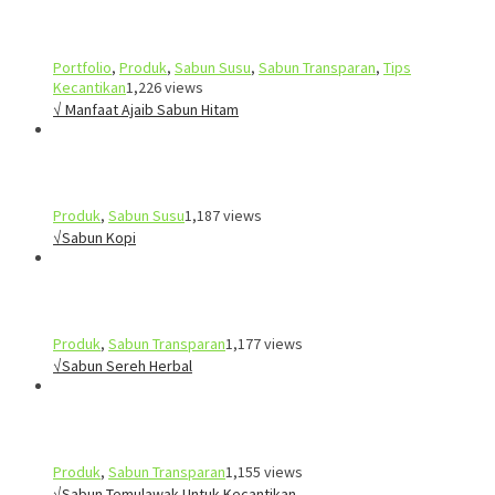
Portfolio
,
Produk
,
Sabun Susu
,
Sabun Transparan
,
Tips
Kecantikan
1,226 views
√ Manfaat Ajaib Sabun Hitam
Produk
,
Sabun Susu
1,187 views
√Sabun Kopi
Produk
,
Sabun Transparan
1,177 views
√Sabun Sereh Herbal
Produk
,
Sabun Transparan
1,155 views
√Sabun Temulawak Untuk Kecantikan