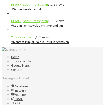
Produk
,
Sabun Transparan
1,177 views
√Sabun Sereh Herbal
Produk
,
Sabun Transparan
1,156 views
√Sabun Temulawak Untuk Kecantikan
Tips Kecantikan
1,112 views
√Manfaat Minyak Zaitun Untuk Kecantikan
Home
Tips Kecantikan
Google Maps
Contact
Jaringan Social
Facebook
Instagram
Youtube
Tiktok
RSS