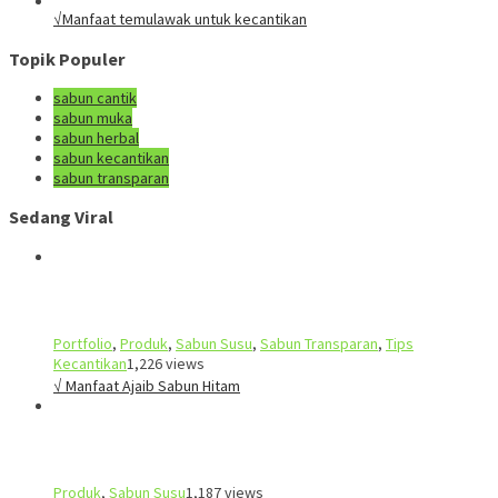
√Manfaat temulawak untuk kecantikan
Topik Populer
sabun cantik
sabun muka
sabun herbal
sabun kecantikan
sabun transparan
Sedang Viral
Portfolio
,
Produk
,
Sabun Susu
,
Sabun Transparan
,
Tips
Kecantikan
1,226 views
√ Manfaat Ajaib Sabun Hitam
Produk
,
Sabun Susu
1,187 views