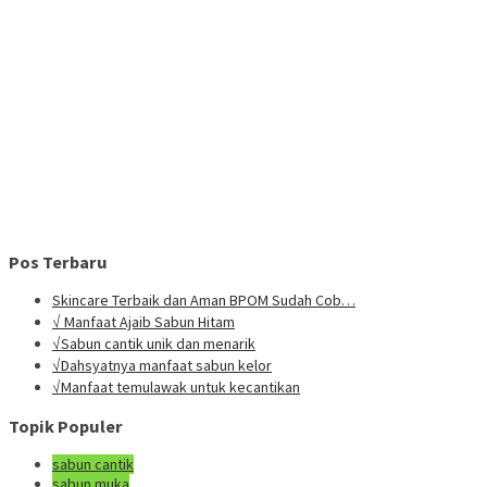
Pos Terbaru
Skincare Terbaik dan Aman BPOM Sudah Cob…
√ Manfaat Ajaib Sabun Hitam
√Sabun cantik unik dan menarik
√Dahsyatnya manfaat sabun kelor
√Manfaat temulawak untuk kecantikan
Topik Populer
sabun cantik
sabun muka