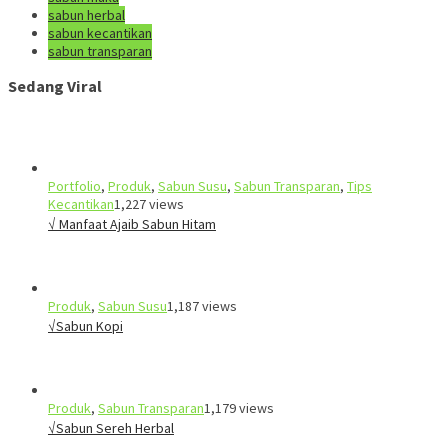
sabun herbal
sabun kecantikan
sabun transparan
Sedang Viral
Portfolio
,
Produk
,
Sabun Susu
,
Sabun Transparan
,
Tips
Kecantikan
1,227 views
√ Manfaat Ajaib Sabun Hitam
Produk
,
Sabun Susu
1,187 views
√Sabun Kopi
Produk
,
Sabun Transparan
1,179 views
√Sabun Sereh Herbal