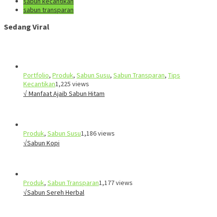
sabun kecantikan
sabun transparan
Sedang Viral
Portfolio
,
Produk
,
Sabun Susu
,
Sabun Transparan
,
Tips
Kecantikan
1,225 views
√ Manfaat Ajaib Sabun Hitam
Produk
,
Sabun Susu
1,186 views
√Sabun Kopi
Produk
,
Sabun Transparan
1,177 views
√Sabun Sereh Herbal