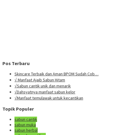
Pos Terbaru
Skincare Terbaik dan Aman BPOM Sudah Cob…
√ Manfaat Ajaib Sabun Hitam
√Sabun cantik unik dan menarik
√Dahsyatnya manfaat sabun kelor
√Manfaat temulawak untuk kecantikan
Topik Populer
sabun cantik
sabun muka
sabun herbal