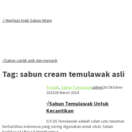
√ Manfaat Ajaib Sabun Hitam
√Sabun cantik unik dan menarik
Tag:
sabun cream temulawak asli
Produk
,
Sabun Transparan
admin
26 Oktober
2018
28 Maret 2024
√Sabun Temulawak Untuk
Kecantikan
5/5 (5) Temulawak adalah salah satu tanaman
herbal khas Indonesia yang sering digunakan untuk obat. Selain
berkhasiat
I Baca Selengkapnya…