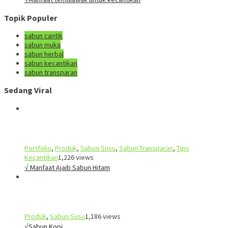
Topik Populer
sabun cantik
sabun muka
sabun herbal
sabun kecantikan
sabun transparan
Sedang Viral
Portfolio
,
Produk
,
Sabun Susu
,
Sabun Transparan
,
Tips
Kecantikan
1,226 views
√ Manfaat Ajaib Sabun Hitam
Produk
,
Sabun Susu
1,186 views
√Sabun Kopi