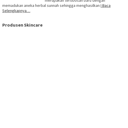
merupakan terobosan baru dengan
memadukan aneka herbal sunnah sehingga menghasilkan
I Baca
Selengkapnya…
Produsen Skincare