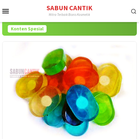
Loncat
SABUN CANTIK
Menu
ke
Mitra Terbaik Bisnis Kosmetik
konten
Mobile
Konten Spesial