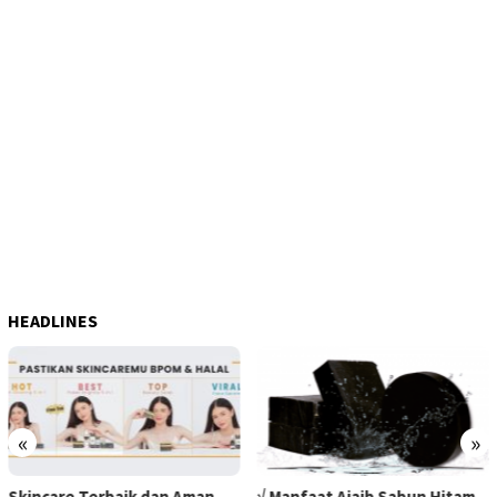
HEADLINES
«
»
Skincare Terbaik dan Aman
√ Manfaat Ajaib Sabun Hitam