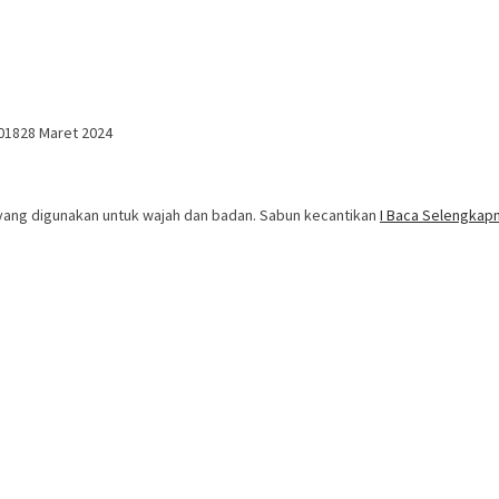
018
28 Maret 2024
k yang digunakan untuk wajah dan badan. Sabun kecantikan
I Baca Selengka