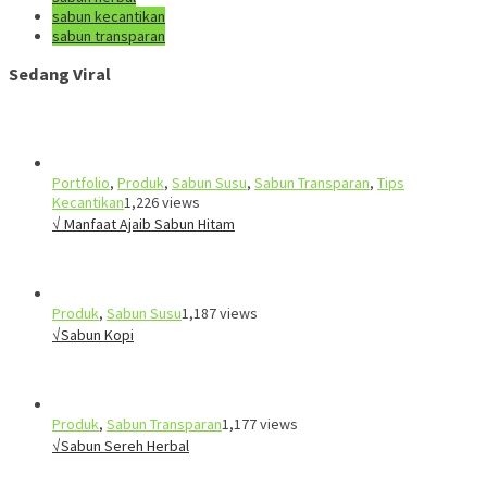
sabun kecantikan
sabun transparan
Sedang Viral
Portfolio
,
Produk
,
Sabun Susu
,
Sabun Transparan
,
Tips
Kecantikan
1,226 views
√ Manfaat Ajaib Sabun Hitam
Produk
,
Sabun Susu
1,187 views
√Sabun Kopi
Produk
,
Sabun Transparan
1,177 views
√Sabun Sereh Herbal