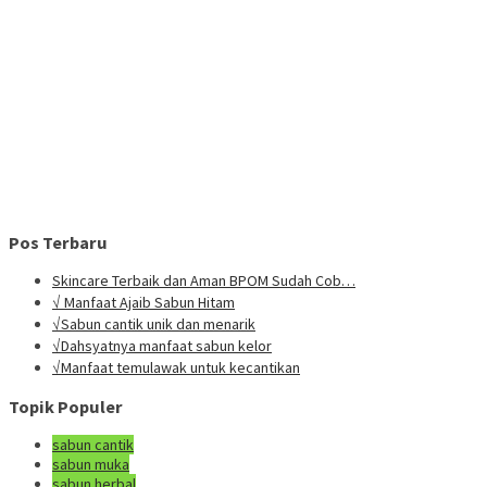
Pos Terbaru
Skincare Terbaik dan Aman BPOM Sudah Cob…
√ Manfaat Ajaib Sabun Hitam
√Sabun cantik unik dan menarik
√Dahsyatnya manfaat sabun kelor
√Manfaat temulawak untuk kecantikan
Topik Populer
sabun cantik
sabun muka
sabun herbal